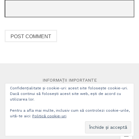
INFORMAȚII IMPORTANTE
Confidențialitate și cookie-uri: acest site folosește cookie-uri.
Dacă continui să folosești acest site web, ești de acord cu
Politica de confidențialitate
utilizarea lor.
Termeni și condiții
Pentru a afla mai multe, inclusiv cum să controlezi cookie-urile,
Ne pare rău, dacă sunteți nemulțumit.
uită-te aici:
Politică cookie-uri
© BIO Paltin 2026
| Get
Hypermarket
for free.