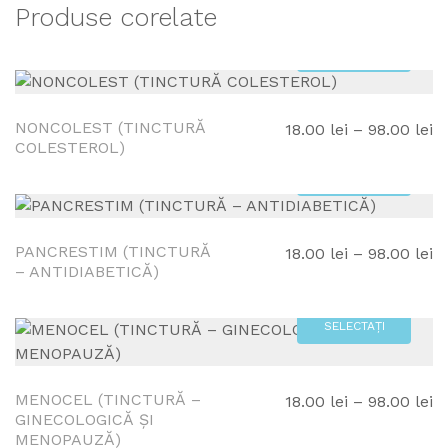
Produse corelate
SELECTAȚI
OPȚIUNEA!
NONCOLEST (TINCTURĂ
In
18.00
lei
–
98.00
lei
COLESTEROL)
d
pr
SELECTAȚI
18
OPȚIUNEA!
p
la
PANCRESTIM (TINCTURĂ
In
18.00
lei
–
98.00
lei
– ANTIDIABETICĂ)
98
d
pr
18
SELECTAȚI
p
OPȚIUNEA!
la
98
MENOCEL (TINCTURĂ –
In
18.00
lei
–
98.00
lei
GINECOLOGICĂ ȘI
d
MENOPAUZĂ)