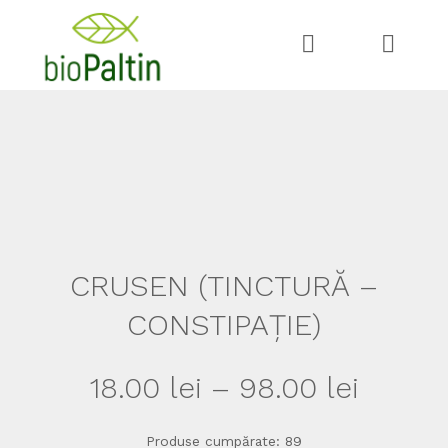
Skip
Skip
to
to
navigation
content
CRUSEN (TINCTURĂ –
CONSTIPAȚIE)
Interv
18.00
lei
–
98.00
lei
de
Produse cumpărate: 89