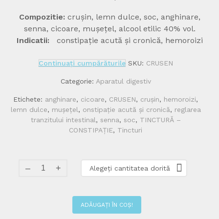
prețuri
Compozitie:
crușin, lemn dulce, soc, anghinare,
18.00 l
senna, cicoare, mușețel, alcool etilic 40% vol.
Indicatii:
constipație acută și cronică, hemoroizi
până
la
Continuați cumpărăturile
SKU:
CRUSEN
98.00 
Categorie:
Aparatul digestiv
Etichete:
anghinare
,
cicoare
,
CRUSEN
,
crușin
,
hemoroizi
,
lemn dulce
,
mușețel
,
onstipație acută și cronică
,
reglarea
tranzitului intestinal
,
senna
,
soc
,
TINCTURĂ –
CONSTIPAȚIE
,
Tincturi
ADĂUGAȚI ÎN COȘ!