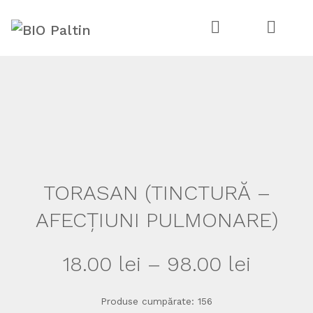
Skip
Skip
to
to
navigation
content
TORASAN (TINCTURĂ –
AFECȚIUNI PULMONARE)
Interv
18.00
lei
–
98.00
lei
de
Produse cumpărate: 156