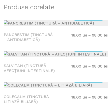
Produse corelate
SELECTAȚI
OPȚIUNEA!
PANCRESTIM (TINCTURĂ
In
18.00
lei
–
98.00
lei
– ANTIDIABETICĂ)
d
pr
SELECTAȚI
18
OPȚIUNEA!
p
la
SALVITAN (TINCTURĂ –
In
18.00
lei
–
98.00
lei
AFECȚIUNI INTESTINALE)
98
d
pr
SELECTAȚI
18
OPȚIUNEA!
p
la
COLECALM (TINCTURĂ –
In
18.00
lei
–
98.00
lei
LITIAZĂ BILIARĂ)
98
d
pr