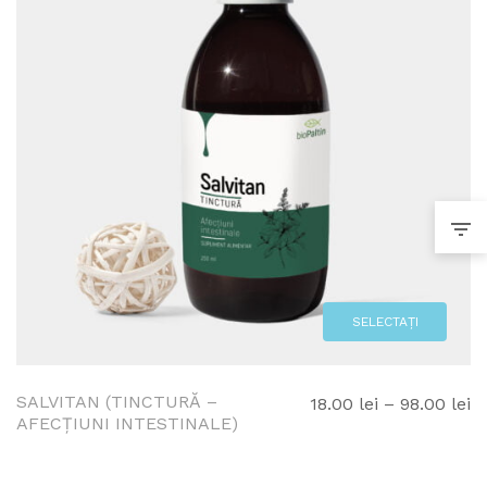
SELECTAȚI
OPȚIUNEA!
SALVITAN (TINCTURĂ –
In
18.00
lei
–
98.00
lei
AFECȚIUNI INTESTINALE)
d
pr
18