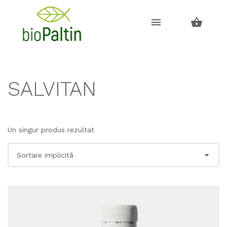
Skip
Skip
to
to
navigation
content
SALVITAN
Un singur produs rezultat